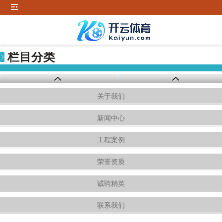
栏目分类
关于我们
新闻中心
工程案例
荣誉资质
诚聘精英
联系我们