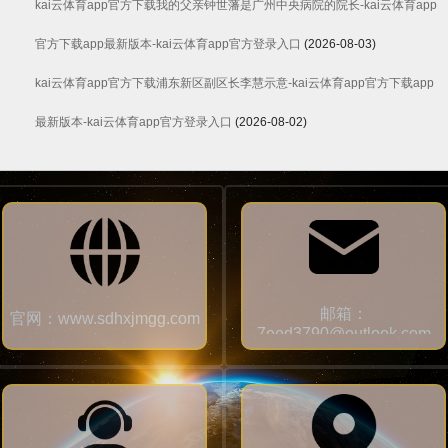
kai云体育app官方下载我的父亲钟世藩是广州中央病院的院长-kai云体育app
官方下载app最新版本-kai云体育app官方登录入口
(2026-08-03)
kai云体育app官方下载浦东新区副区长李慧示意-kai云体育app官方下载app
最新版本-kai云体育app官方登录入口
(2026-08-02)
邮箱：
官网：www.sdhxjmgg.com
7eed3790@outlook.com