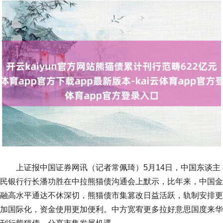
上证报中国证券网讯（记者常佩琦）5月14日，中国东谈主
民银行行长潘功胜在中拉熊猫债沟通会上默示，比年来，中国金
融高水平通达不休深切，熊猫债市集篡改日益活跃，轨制安排更
加国际化，资金使用更加便利。中方宽宥更多拉好意思国度来华