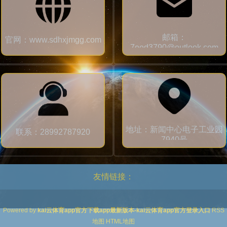
邮箱：
官网：www.sdhxjmgg.com
7eed3790@outlook.com
地址：新闻中心电子工业园
联系：28992787920
7940号
友情链接：
Powered by
kai云体育app官方下载app最新版本-kai云体育app官方登录入口
RSS
地图
HTML地图