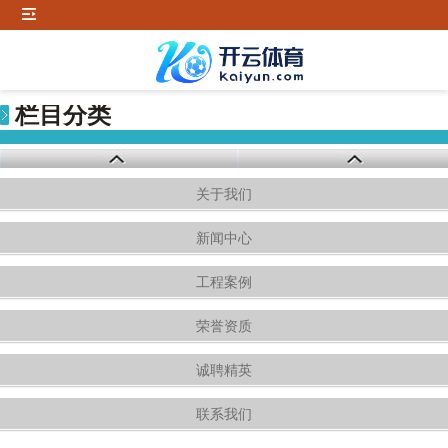
栏目分类
关于我们
新闻中心
工程案例
荣誉资质
诚聘精英
联系我们