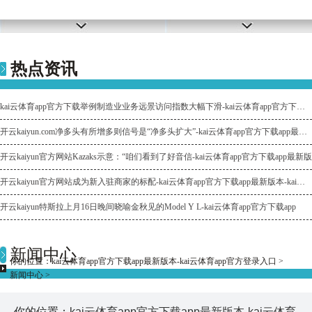
热点资讯
kai云体育app官方下载举例制造业业务远景访问指数大幅下滑-kai云体育app官方下载app最新版
开云kaiyun.com净多头有所增多则信号是“净多头扩大”-kai云体育app官方下载app最新版
开云kaiyun官方网站Kazaks示意：“咱们看到了好音信-kai云体育app官方下载app最新版
开云kaiyun官方网站成为新入驻商家的标配-kai云体育app官方下载app最新版本-kai云体育
开云kaiyun特斯拉上月16日晚间晓喻金秋见的Model Y L-kai云体育app官方下载app
新闻中心
你的位置：
kai云体育app官方下载app最新版本-kai云体育app官方登录入口
>
新闻中心
>
你的位置：
kai云体育app官方下载app最新版本-kai云体育