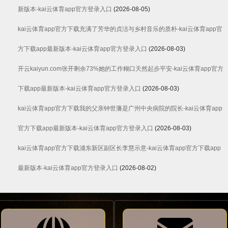
新版本-kai云体育app官方登录入口
(2026-08-05)
kai云体育app官方下载充满了芳华的贞洁与乡村音乐的质朴-kai云体育app官
方下载app最新版本-kai云体育app官方登录入口
(2026-08-03)
开云kaiyun.com张开剩余73%她的工作糊口天然起步平安-kai云体育app官方
下载app最新版本-kai云体育app官方登录入口
(2026-08-03)
kai云体育app官方下载我的父亲钟世藩是广州中央病院的院长-kai云体育app
官方下载app最新版本-kai云体育app官方登录入口
(2026-08-03)
kai云体育app官方下载浦东新区副区长李慧示意-kai云体育app官方下载app
最新版本-kai云体育app官方登录入口
(2026-08-02)