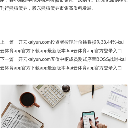
站，将不竭援手境外机构按照市集化、法制化、国际化原则在华
刊行熊猫债券，股东熊猫债券市集高质料发展。
上一篇：
开云kaiyun.com投资者按现时价钱将损失33.44%-kai
云体育app官方下载app最新版本-kai云体育app官方登录入口
下一篇：
开云kaiyun.com五位中枢成员测试序章BOSS战时-kai
云体育app官方下载app最新版本-kai云体育app官方登录入口