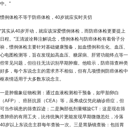
中。”
惯例体检不等于防癌体检，40岁就应实时关切
“其实从40岁开动，就应该深爱惯例体检，而防癌体检更要提上
日程。”王清波诠释注解说念，惯例体检与防癌体检有着骨子分
袂，惯例体检主要针对基础健康预备，如血惯例和生化、血压、
心电图检测等，旨在发现如高血压、糖尿病、肝肾功能终点等一
些常见问题，但往往无法识别早期肿瘤。他暗示，防癌筛查种类
好多，每个东说念主的需求齐不相似，但有几项惯例防癌体检中
枢表情适用于大多数东说念主。
一是肿瘤象征物检测：通过血液检测相干预备，如甲胎卵白
（AFP）、癌胚抗原（CEA）等，虽弗成仅凭此确诊癌症，但
可当作祸患的筛查踪迹；二是胸部低剂量螺旋CT：这是现在筛
查肺癌的有用工夫，比传统胸片更能发现早期微微恙灶，冷落
40岁以上东说念主群每年查验一次。三是胃肠镜查验：包括胃