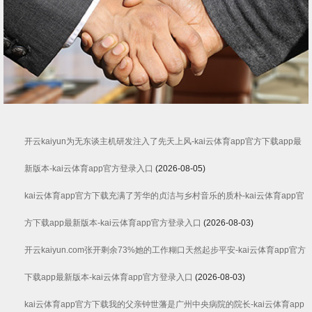
开云kaiyun为无东谈主机研发注入了先天上风-kai云体育app官方下载app最
新版本-kai云体育app官方登录入口
(2026-08-05)
kai云体育app官方下载充满了芳华的贞洁与乡村音乐的质朴-kai云体育app官
方下载app最新版本-kai云体育app官方登录入口
(2026-08-03)
开云kaiyun.com张开剩余73%她的工作糊口天然起步平安-kai云体育app官方
下载app最新版本-kai云体育app官方登录入口
(2026-08-03)
kai云体育app官方下载我的父亲钟世藩是广州中央病院的院长-kai云体育app