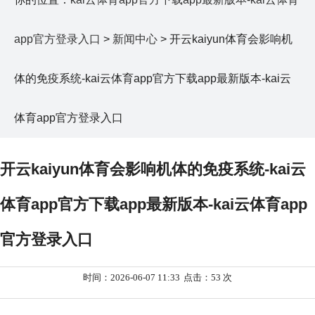
app官方登录入口
>
新闻中心
> 开云kaiyun体育会影响机
体的免疫系统-kai云体育app官方下载app最新版本-kai云
体育app官方登录入口
开云kaiyun体育会影响机体的免疫系统-kai云
体育app官方下载app最新版本-kai云体育app
官方登录入口
时间：2026-06-07 11:33
点击：53 次