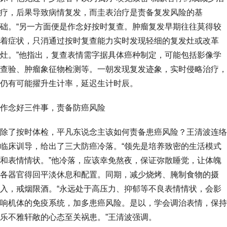
疗，后果导致病情复发，而圭表治疗是责备复发风险的基
础。“另一方面便是作念好按时复查。肿瘤复发早期往往莫得较
着症状，只消通过按时复查能力实时发现轻细的复发灶或改革
灶。”他指出，复查表情需字据具体癌种制定，可能包括影像学
查验、肿瘤象征物检测等。一朝发现复发迹象，实时侵略治疗，
仍有可能擢升生计率，延迟生计时辰。
作念好三件事，责备防癌风险
除了按时体检，平凡东说念主该如何责备患癌风险？王清波连络
临床训导，给出了三大防癌冷落。“领先是培养致密的生活模式
和表情情状。”他冷落，应该幸免熬夜，保证弥散睡觉，让体魄
各器官得回平淡休息和配置。同期，减少烧烤、腌制食物的摄
入，戒烟限酒。“永远处于高压力、抑郁等不良表情情状，会影
响机体的免疫系统，加多患癌风险。是以，学会调治表情，保持
乐不雅轩敞的心态至关祸患。”王清波强调。