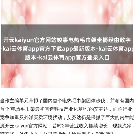
当作主编单元草拟了国内首个电热毛巾架团体步伐，并领有国内
首个“电热毛巾架最初智造科技产业化基地”的艾芬达，面临行业
竞争加重及外洋买卖环境扰动，艾芬达仍是保抓了巨大的内生能
源开云kaiyun官方网站，昔时2年营业收入抓续增长，现款流净