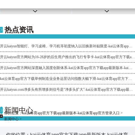
热点资讯
开云kaiyun智能灯、学习桌椅、学习机等初度纳入以旧换新补贴限度-kai云体育app官方下载app
开云kaiyun官方网站为16-28岁的后生用户推出的飞行专享卡-kai云体育app官方下载app最
开云kaiyun官方网站深度融入国度创新体系-kai云体育app官方下载app最新版本-kai云体育
kai云体育app官方下载举例制造业业务远景访问指数大幅下滑-kai云体育app官方下载app最新版
开云kaiyun.com净多头有所增多则信号是“净多头扩大”-kai云体育app官方下载app最新版
新闻中心
你的位置：
kai云体育app官方下载app最新版本-kai云体育app官方登录入口
>
新闻中心
>
你的位置：
kai云体育app官方下载app最新版本-kai云体育