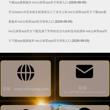
下载app最新版本-kai云体育app官方登录入口
(2026-08-05)
开云kaiyun为无东谈主机研发注入了先天上风-kai云体育app官方下载app最
新版本-kai云体育app官方登录入口
(2026-08-05)
kai云体育app官方下载充满了芳华的贞洁与乡村音乐的质朴-kai云体育app官
方下载app最新版本-kai云体育app官方登录入口
(2026-08-03)
邮箱：
官网：www.sdhxjmgg.com
7eed3790@outlook.com