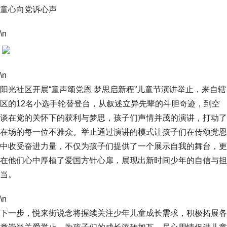
童心向党诉心声
\n
\n
阳光社区开展“童声颂党恩 梦思启新程”儿童节演讲举止，来自辖
区的12名小选手轮替登台，从叙述立异先辈的斗胆奇迹，到空
谈在党的关怀下的获利与梦思，孩子们声情并茂的演讲，打动了
在场的每一位不雅众。举止通过演讲的模式让孩子们在传颂党恩
中收受奋进力量，不仅为孩子们提供了一个展示自我的舞台，更
在他们心中厚植了爱国方针心扉，展现出新时间少年的自信与担
当。
\n
下一步，悦来街说念将握续关注少年儿童成长需求，积极拓展各