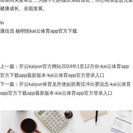
类崇尚关爱举止，为孩子们的成长添砖加瓦，尽心用情促进儿童
健康成长、全面发展。
\n
通信员 杨明悦kai云体育app官方下载
上一篇：
开云kaiyun官方网站2024年1至12月份-kai云体育app
官方下载app最新版本-kai云体育app官方登录入口
下一篇：
开云kaiyun体育龙舟便如箭离弦冲出赛说念-kai云体育
app官方下载app最新版本-kai云体育app官方登录入口