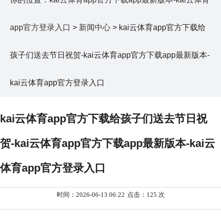
app官方登录入口
>
新闻中心
> kai云体育app官方下载给
孩子们送去节日祝贺-kai云体育app官方下载app最新版本-
kai云体育app官方登录入口
kai云体育app官方下载给孩子们送去节日祝
贺-kai云体育app官方下载app最新版本-kai云
体育app官方登录入口
时间：2026-06-13 06:22
点击：125 次