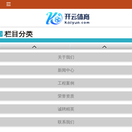
栏目分类
关于我们
新闻中心
工程案例
荣誉资质
诚聘精英
联系我们