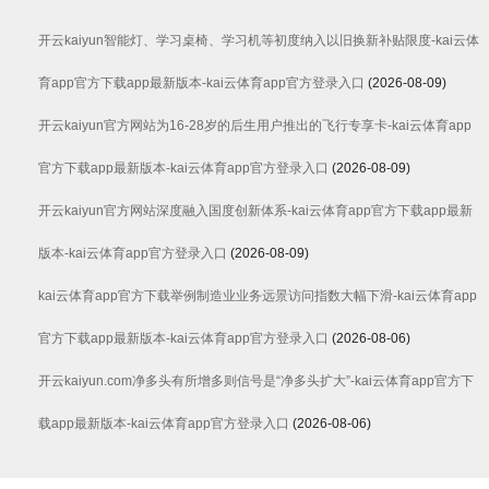
开云kaiyun智能灯、学习桌椅、学习机等初度纳入以旧换新补贴限度-kai云体
育app官方下载app最新版本-kai云体育app官方登录入口
(2026-08-09)
开云kaiyun官方网站为16-28岁的后生用户推出的飞行专享卡-kai云体育app
官方下载app最新版本-kai云体育app官方登录入口
(2026-08-09)
开云kaiyun官方网站深度融入国度创新体系-kai云体育app官方下载app最新
版本-kai云体育app官方登录入口
(2026-08-09)
kai云体育app官方下载举例制造业业务远景访问指数大幅下滑-kai云体育app
官方下载app最新版本-kai云体育app官方登录入口
(2026-08-06)
开云kaiyun.com净多头有所增多则信号是“净多头扩大”-kai云体育app官方下
载app最新版本-kai云体育app官方登录入口
(2026-08-06)