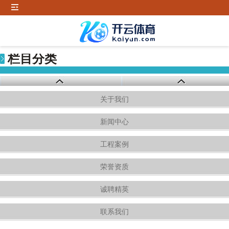
栏目分类
关于我们
新闻中心
工程案例
荣誉资质
诚聘精英
联系我们