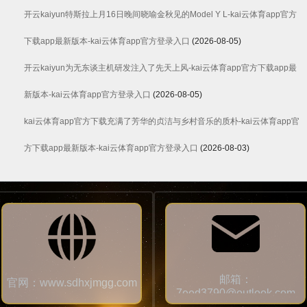
开云kaiyun特斯拉上月16日晚间晓喻金秋见的Model Y L-kai云体育app官方
下载app最新版本-kai云体育app官方登录入口
(2026-08-05)
开云kaiyun为无东谈主机研发注入了先天上风-kai云体育app官方下载app最
新版本-kai云体育app官方登录入口
(2026-08-05)
kai云体育app官方下载充满了芳华的贞洁与乡村音乐的质朴-kai云体育app官
方下载app最新版本-kai云体育app官方登录入口
(2026-08-03)
邮箱：
官网：www.sdhxjmgg.com
7eed3790@outlook.com