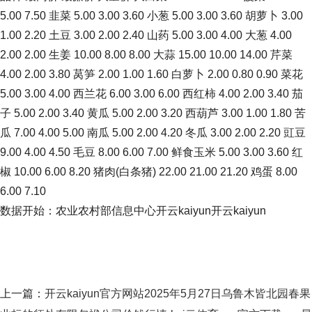
5.00 7.50 韭菜 5.00 3.00 3.60 小葱 5.00 3.00 3.60 胡萝卜 3.00
1.00 2.20 土豆 3.00 2.00 2.40 山药 5.00 3.00 4.00 大葱 4.00
2.00 2.00 生姜 10.00 8.00 8.00 大蒜 15.00 10.00 14.00 芹菜
4.00 2.00 3.80 莴笋 2.00 1.00 1.60 白萝卜 2.00 0.80 0.90 菜花
5.00 3.00 4.00 西兰花 6.00 3.00 6.00 西红柿 4.00 2.00 3.40 茄
子 5.00 2.00 3.40 黄瓜 5.00 2.00 3.20 西葫芦 3.00 1.00 1.80 苦
瓜 7.00 4.00 5.00 南瓜 5.00 2.00 4.20 冬瓜 3.00 2.00 2.20 豇豆
9.00 4.00 4.50 毛豆 8.00 6.00 7.00 鲜食玉米 5.00 3.00 3.60 红
椒 10.00 6.00 8.20 猪肉(白条猪) 22.00 21.00 21.20 鸡蛋 8.00
6.00 7.10
数据开始：农业农村部信息中心开云kaiyun开云kaiyun
上一篇：
开云kaiyun官方网站2025年5月27日乌鲁木皆北园春果