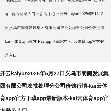
app官方登录入口
>
新闻中心
> 开云kaiyun2025年5月27
日义乌市阛阓发展集团有限公司农批处理分公司价钱行情-
kai云体育app官方下载app最新版本-kai云体育app官方登
录入口
开云kaiyun2025年5月27日义乌市阛阓发展集
团有限公司农批处理分公司价钱行情-kai云体
育app官方下载app最新版本-kai云体育app官
方登录入口