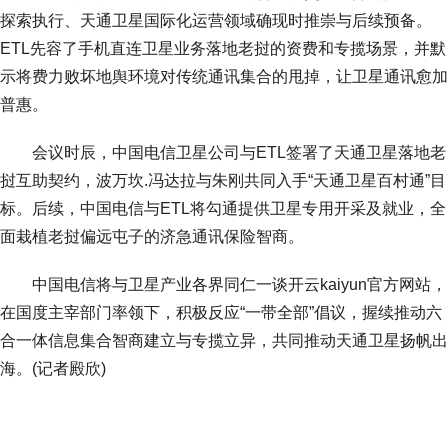
探索执行、天通卫星国际化运营领域确现时推崇与后续预备。
ETL先容了手机直连卫星业务落地老挝的资费和专揽场景，并默
示将费力败坏地舆环境对传统通讯集合的甩掉，让卫星通讯愈加
普惠。
会议时辰，中国电信卫星公司与ETL签署了天通卫星落地老
挝互助契约，波万坎.冯达拉与朱刚共同入手“天通卫星百村通”目
标。后续，中国电信与ETL将勾通提供卫星专用开采及就业，全
面栽植老挝偏远屯子的济急通讯保险智商。
中国电信将与卫星产业各界同仁一谈开云kaiyun官方网站，
在国度主宰部门率领下，积极反应“一带全部”倡议，握续推动六
合一体信息集合智商建立与专揽立异，共同推动天通卫星扬帆出
海。(记者殿欣)