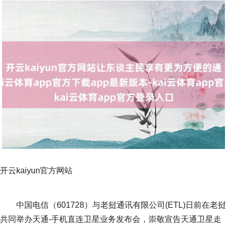
开云kaiyun官方网站
中国电信（601728）与老挝通讯有限公司(ETL)日前在老挝
共同举办天通-手机直连卫星业务发布会，崇敬宣告天通卫星走