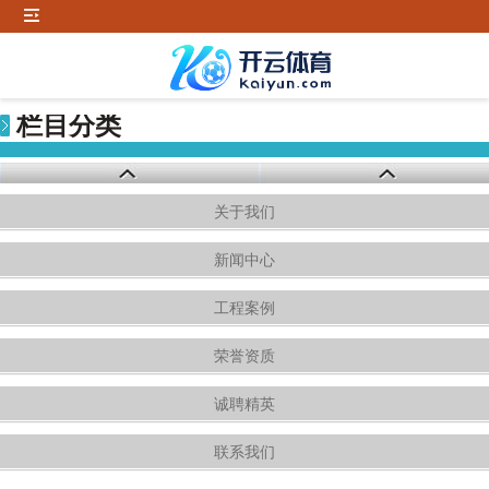
栏目分类
关于我们
新闻中心
工程案例
荣誉资质
诚聘精英
联系我们