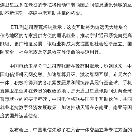
连卫星业务在老挝的专揽将推动中老两国之间信息通讯领域的互
助不断深刻，搭建中老互助共赢的桥梁。
ETL副总司理瓦塔纳默示，这次互助将为偏远无大地集合
信号地区的专家提供方便的通讯就业，推动宇宙通讯系统向更高
能级、更广维度发展，该就业将成为支握国度社会经济建立、国
防安全、社会流露及济急救灾等使命的要道用具。
中国电信卫星公司总司理张新在致辞时默示，弥远以来，中
国电信深耕云网交融、加速智算升级、激动智网互联、布局六合
一体，积极将得到的各项紧要恶果和闇练家具履行至全球。手机
直连卫星业务在老挝的收效落地，是天通卫星通讯期间迈向全球
普惠就业的紧要里程碑，中国电信将联袂国表里互助伙伴，共同
就业老挝数字经济发展政策，加速推动天通在东南亚、南亚等国
度的国外运营使命。
发布会上，中国电信先容了在六合一体交融立异专揽方面的