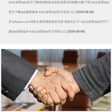
kai云体育app官方下载举例制造业业务远景访问指数大幅下滑-kai云体育app
官方下载app最新版本-kai云体育app官方登录入口
(2026-08-06)
开云kaiyun.com净多头有所增多则信号是“净多头扩大”-kai云体育app官方下
载app最新版本-kai云体育app官方登录入口
(2026-08-06)