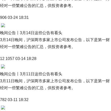
经对一些繁难公告的汇总，供投资者参考。
906 03-24 18:31
晚间公告丨3月14日这些公告有看头
3月14日晚间，沪深两市多家上市公司发布公告，以下是第一财
经对一些繁难公告的汇总，供投资者参考。
12 1057 03-14 18:28
晚间公告丨3月11日这些公告有看头
3月11日晚间，沪深两市多家上市公司发布公告，以下是第一财
经对一些繁难公告的汇总，供投资者参考。
782 03-11 18:32