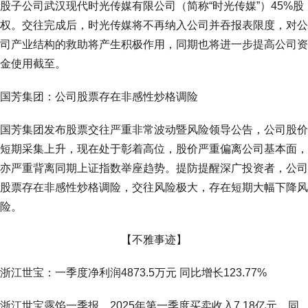
股子公司武汉现代时光传媒有限公司（简称“时光传媒”）45%股
权。交往完成后，时光传媒将不再纳入公司并吞报表限度，对公
司产业结构的救助将产生积极作用，同期也将进一步提高公司资
金使用截至。
国芳集团：公司股票存在非感性炒格调险
国芳集团发布股票交往严重非常波动暨风险领导公告，公司股价
短期采集上升，现在处于彰着高位，股价严重偏离公司基本面，
亦严重背离同期上证指数举座趋势。提防提醒深广投资者，公司
股票存在非感性炒格调险，交往风险极大，存在短期大幅下降风
险。
【不雅事迹】
浙江世宝：一季度净利润4873.5万元 同比增长123.77%
浙江世宝露馅一季报，2025年第一季度买卖收入7.18亿元，同