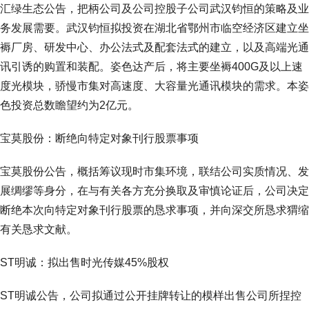
汇绿生态公告，把柄公司及公司控股子公司武汉钧恒的策略及业
务发展需要。武汉钧恒拟投资在湖北省鄂州市临空经济区建立坐
褥厂房、研发中心、办公法式及配套法式的建立，以及高端光通
讯引诱的购置和装配。姿色达产后，将主要坐褥400G及以上速
度光模块，骄慢市集对高速度、大容量光通讯模块的需求。本姿
色投资总数瞻望约为2亿元。
宝莫股份：断绝向特定对象刊行股票事项
宝莫股份公告，概括筹议现时市集环境，联结公司实质情况、发
展绸缪等身分，在与有关各方充分换取及审慎论证后，公司决定
断绝本次向特定对象刊行股票的恳求事项，并向深交所恳求猬缩
有关恳求文献。
ST明诚：拟出售时光传媒45%股权
ST明诚公告，公司拟通过公开挂牌转让的模样出售公司所捏控