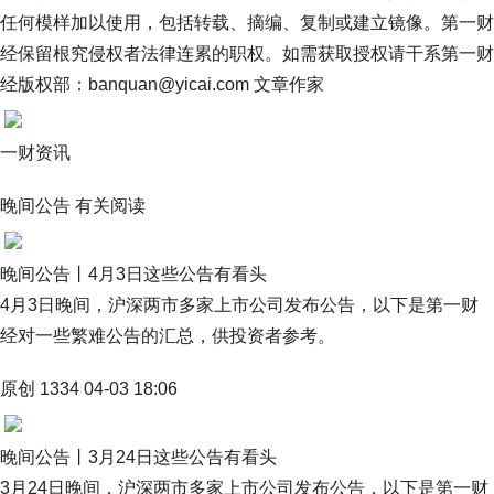
任何模样加以使用，包括转载、摘编、复制或建立镜像。第一财
经保留根究侵权者法律连累的职权。如需获取授权请干系第一财
经版权部：banquan@yicai.com 文章作家
一财资讯
晚间公告 有关阅读
晚间公告丨4月3日这些公告有看头
4月3日晚间，沪深两市多家上市公司发布公告，以下是第一财
经对一些繁难公告的汇总，供投资者参考。
原创 1334 04-03 18:06
晚间公告丨3月24日这些公告有看头
3月24日晚间，沪深两市多家上市公司发布公告，以下是第一财