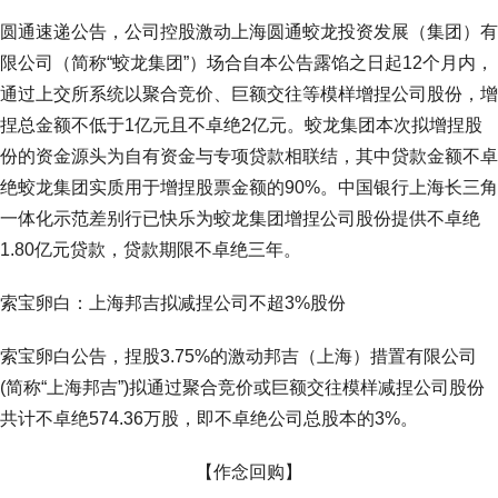
圆通速递公告，公司控股激动上海圆通蛟龙投资发展（集团）有
限公司（简称“蛟龙集团”）场合自本公告露馅之日起12个月内，
通过上交所系统以聚合竞价、巨额交往等模样增捏公司股份，增
捏总金额不低于1亿元且不卓绝2亿元。蛟龙集团本次拟增捏股
份的资金源头为自有资金与专项贷款相联结，其中贷款金额不卓
绝蛟龙集团实质用于增捏股票金额的90%。中国银行上海长三角
一体化示范差别行已快乐为蛟龙集团增捏公司股份提供不卓绝
1.80亿元贷款，贷款期限不卓绝三年。
索宝卵白：上海邦吉拟减捏公司不超3%股份
索宝卵白公告，捏股3.75%的激动邦吉（上海）措置有限公司
(简称“上海邦吉”)拟通过聚合竞价或巨额交往模样减捏公司股份
共计不卓绝574.36万股，即不卓绝公司总股本的3%。
【作念回购】