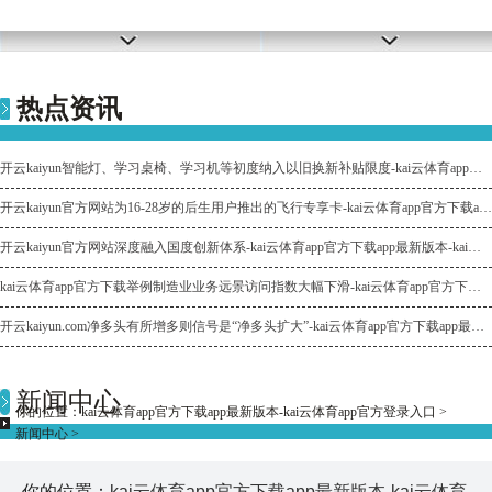
热点资讯
开云kaiyun智能灯、学习桌椅、学习机等初度纳入以旧换新补贴限度-kai云体育app官方下载app
开云kaiyun官方网站为16-28岁的后生用户推出的飞行专享卡-kai云体育app官方下载app最
开云kaiyun官方网站深度融入国度创新体系-kai云体育app官方下载app最新版本-kai云体育
kai云体育app官方下载举例制造业业务远景访问指数大幅下滑-kai云体育app官方下载app最新版
开云kaiyun.com净多头有所增多则信号是“净多头扩大”-kai云体育app官方下载app最新版
新闻中心
你的位置：
kai云体育app官方下载app最新版本-kai云体育app官方登录入口
>
新闻中心
>
你的位置：
kai云体育app官方下载app最新版本-kai云体育