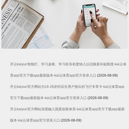
开云kaiyun智能灯、学习桌椅、学习机等初度纳入以旧换新补贴限度-kai云体
育app官方下载app最新版本-kai云体育app官方登录入口
(2026-08-09)
开云kaiyun官方网站为16-28岁的后生用户推出的飞行专享卡-kai云体育app
官方下载app最新版本-kai云体育app官方登录入口
(2026-08-09)
开云kaiyun官方网站深度融入国度创新体系-kai云体育app官方下载app最新
版本-kai云体育app官方登录入口
(2026-08-09)