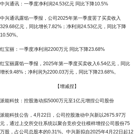
中兴通讯：一季度净利润24.53亿元 同比下降10.5%
中兴通讯露馅一季报，公司2025年第一季度罢了买卖收入
329.68亿元，同比增长7.82%；净利润24.53亿元，同比下降
10.50%。
红宝丽：一季度净利润2200万元 同比下降23.68%
红宝丽露馅一季报，2025年第一季度买卖收入6.54亿元，同比
增长9.48%；净利润为2200.03万元，同比下降23.68%。
【增减捏】
派能科技：控股激动拟5000万元至1亿元增捏公司股份
派能科技公告，4月22日，公司控股激动中兴新以2675.97万
元，通过上交所交往系统以聚合竞价交往模样增捏公司股份75
万股，占公司总股本的0.31%。中兴新拟自2025年4月22日起12