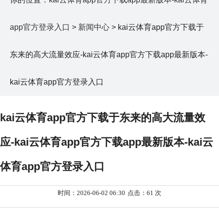
app官方登录入口
>
新闻中心
> kai云体育app官方下载于
东来的高大流量效应-kai云体育app官方下载app最新版本-
kai云体育app官方登录入口
kai云体育app官方下载于东来的高大流量效
应-kai云体育app官方下载app最新版本-kai云
体育app官方登录入口
时间：2026-06-02 06:30
点击：61 次