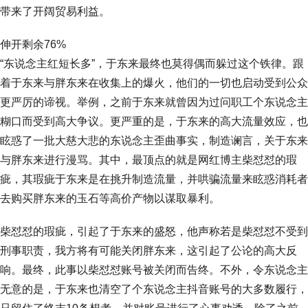
带来了开阔贸易利益。
伸开剩余76%
“东说念主红短长多”，于东来最终也莫得偶而躲过这个铁律。跟
着于东来与胖东来在收集上的爆火，他们的一切也启动受到公众
更严厉的谛视。举例，之前于东来就曾因为过问职工个东说念主
糊口而受到高大争议。更严重的是，于东来的高大流量效应，也
眩惑了一批大慈大悲的东说念主歪曲事实，制造谰言，关于东来
与胖东来进行漫骂。其中，最顶点的就是网红博主柴怼怼的瑕
疵，其瑕疵于东来是在挑升制造流量，并哄骗流量来眩惑消耗者
去购买胖东来的玉石等高价产物以谋取暴利。
柴怼怼的瑕疵，引起了于东来的盛怒，他声称若是柴怼怼不受到
刑事职责，我方将有可能关闭胖东来，这引起了公论的高大反
响。最终，此事以柴怼怼账号被关闭而告终。不外，令东说念主
无意的是，于东来也清空了个东说念主抖音账号的大多数履行，