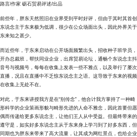
路言/作家 砺石贸易评述/出品
前些年，胖东天然照旧在业界受到平时好评，但由于其时其首创
东说念主于东来极为低调，很少在公众场面出头，因此外界关于
东来知之甚少。
而近些年，于东来启动在公开场面频繁出头，招收种子班学员，
开办总裁班，帮扶同业企业，出席贸易论坛，通畅个东说念主抖
音号与视频号，每每在收集上发表一些不雅点，以及举行了屡次
直播，况且在直播中不乏惊东说念主之语。这导致于东来的视频
在收集上无处不在。
对此，于东来讲授我方是在“别传念”，他合计我方掌持了一种畸
形科学的企业策画形貌与畸形先进的人命不雅念，因此首要但愿
偶而传递给更多东说念主，让他们王人从中受益。但最终带来的
遵守是，如实好多东说念主从于东来身上学习到了好多东西，但
同期也为胖东来带来了高大流量，让其成为网红景点，也给企业