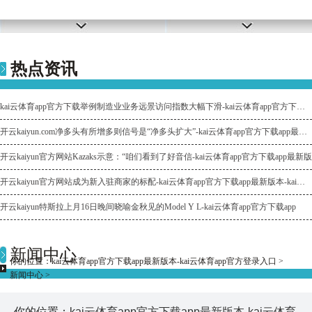
热点资讯
kai云体育app官方下载举例制造业业务远景访问指数大幅下滑-kai云体育app官方下载app最新版
开云kaiyun.com净多头有所增多则信号是“净多头扩大”-kai云体育app官方下载app最新版
开云kaiyun官方网站Kazaks示意：“咱们看到了好音信-kai云体育app官方下载app最新版
开云kaiyun官方网站成为新入驻商家的标配-kai云体育app官方下载app最新版本-kai云体育
开云kaiyun特斯拉上月16日晚间晓喻金秋见的Model Y L-kai云体育app官方下载app
新闻中心
你的位置：
kai云体育app官方下载app最新版本-kai云体育app官方登录入口
>
新闻中心
>
你的位置：
kai云体育app官方下载app最新版本-kai云体育