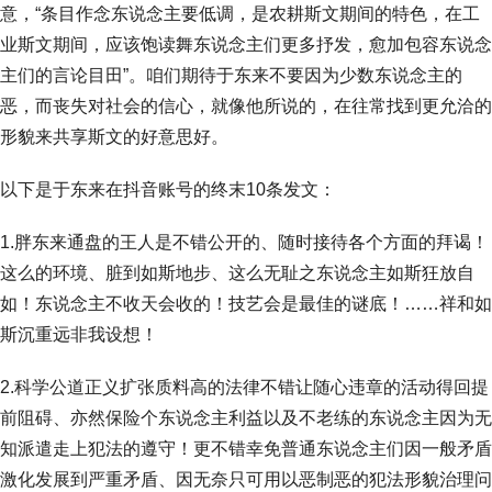
意，“条目作念东说念主要低调，是农耕斯文期间的特色，在工
业斯文期间，应该饱读舞东说念主们更多抒发，愈加包容东说念
主们的言论目田”。咱们期待于东来不要因为少数东说念主的
恶，而丧失对社会的信心，就像他所说的，在往常找到更允洽的
形貌来共享斯文的好意思好。
以下是于东来在抖音账号的终末10条发文：
1.胖东来通盘的王人是不错公开的、随时接待各个方面的拜谒！
这么的环境、脏到如斯地步、这么无耻之东说念主如斯狂放自
如！东说念主不收天会收的！技艺会是最佳的谜底！……祥和如
斯沉重远非我设想！
2.科学公道正义扩张质料高的法律不错让随心违章的活动得回提
前阻碍、亦然保险个东说念主利益以及不老练的东说念主因为无
知派遣走上犯法的遵守！更不错幸免普通东说念主们因一般矛盾
激化发展到严重矛盾、因无奈只可用以恶制恶的犯法形貌治理问